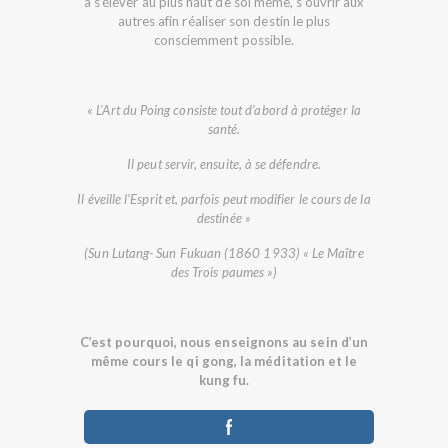
à s’élever au plus haut de soi même, s’ouvrir aux
autres afin réaliser son destin le plus
consciemment possible.
« L’Art du Poing consiste tout d’abord à protéger la
santé.
Il peut servir, ensuite, à se défendre.
Il éveille l’Esprit et, parfois peut modifier le cours de la
destinée »
(Sun Lutang- Sun Fukuan (1860 1933) « Le Maître
des Trois paumes »)
C’est pourquoi, nous enseignons au sein d’un
même cours le qi gong, la méditation et le
kung fu.