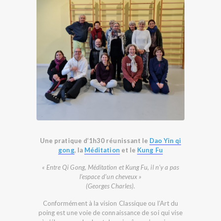
Une pratique d’1h30 réunissant le
Dao Yin qi
gong
, la
Méditation
et le
Kung Fu
« Entre Qi Gong, Méditation et Kung Fu, il n’y a pas
l’espace d’un cheveux »
(Georges Charles).
Conformément à la vision Classique ou l’Art du
poing est une voie de connaissance de soi qui vise