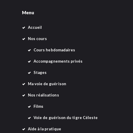
v
Menu
è
n
Accueil
e
Nos cours
m
Cours hebdomadaires
e
Accompagnements privés
n
Stages
t
s
Ma voie de guérison
Nos réalisations
Films
Voie de guérison du tigre Céleste
Aide à la pratique