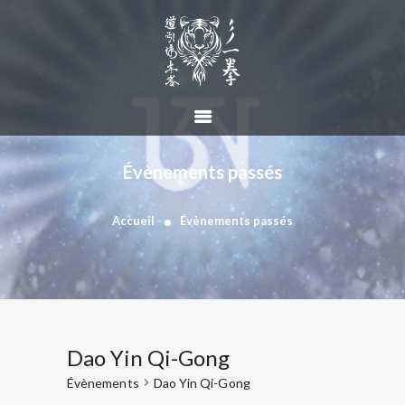
ACCUEIL
NOS COURS
Évènements passés
NOS RÉALISATIONS
AIDE À LA PRATIQUE
Accueil
Évènements passés
ESPACE PRIVÉ
Dao Yin Qi-Gong
Évènements
Dao Yin Qi-Gong