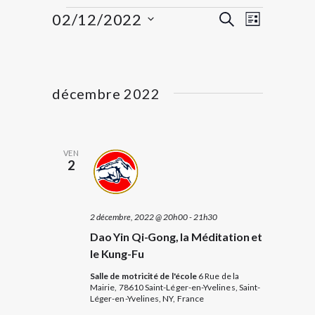
É
R
02/12/2022
N
RECHERCHE
LISTE
v
a
S
e
é
v
è
c
l
e
i
n
h
c
décembre 2022
g
t
e
e
i
a
m
r
o
t
n
e
c
VEN
n
i
2
e
n
h
o
z
t
e
u
n
n
s
2 décembre, 2022 @ 20h00
-
21h30
e
d
e
Dao Yin Qi-Gong, la Méditation et
d
t
e
a
le Kung-Fu
v
n
t
Salle de motricité de l'école
6 Rue de la
e
u
a
Mairie, 78610 Saint-Léger-en-Yvelines, Saint-
.
Léger-en-Yvelines, NY, France
e
v