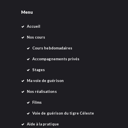
v
Menu
è
n
Accueil
e
Nos cours
m
Cours hebdomadaires
e
Accompagnements privés
n
Stages
t
s
Ma voie de guérison
Nos réalisations
Films
Voie de guérison du tigre Céleste
Aide à la pratique