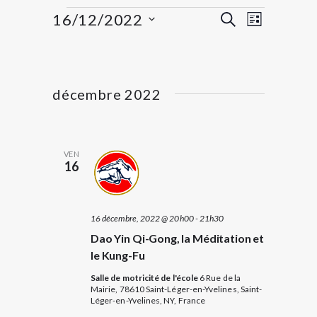
É
R
16/12/2022
N
RECHERCHE
LISTE
v
a
S
e
é
v
è
c
l
e
i
n
h
c
décembre 2022
g
t
e
e
i
a
m
r
o
t
n
e
c
VEN
n
i
16
e
n
h
o
z
t
e
u
n
n
s
16 décembre, 2022 @ 20h00
-
21h30
e
d
e
Dao Yin Qi-Gong, la Méditation et
d
t
e
a
le Kung-Fu
v
n
t
Salle de motricité de l'école
6 Rue de la
e
u
a
Mairie, 78610 Saint-Léger-en-Yvelines, Saint-
.
Léger-en-Yvelines, NY, France
e
v