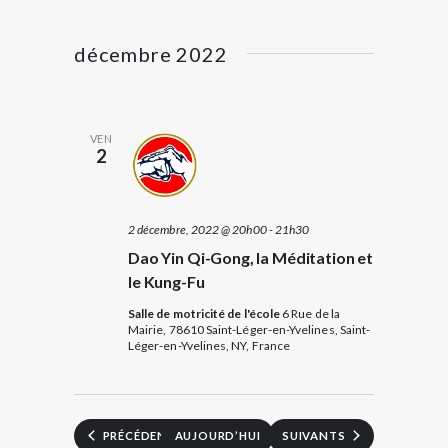
v
è
c
l
e
i
n
h
c
décembre 2022
g
t
e
e
i
a
r
m
o
t
n
c
e
VEN
n
i
2
e
h
n
o
z
e
u
t
n
n
2 décembre, 2022 @ 20h00
-
21h30
e
d
s
e
Dao Yin Qi-Gong, la Méditation et
d
t
e
a
le Kung-Fu
v
n
t
Salle de motricité de l'école
6 Rue de la
e
u
a
Mairie, 78610 Saint-Léger-en-Yvelines, Saint-
.
Léger-en-Yvelines, NY, France
e
v
s
i
É
g
v
ÉVÈNEMENTS
ÉVÈNEMENTS
AUJOURD’HUI
PRÉCÉDENTS
SUIVANTS