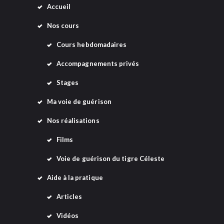
n
Accueil
e
Nos cours
m
Cours hebdomadaires
e
Accompagnements privés
n
Stages
t
s
Ma voie de guérison
Nos réalisations
Films
Voie de guérison du tigre Céleste
Aide à la pratique
Articles
Vidéos