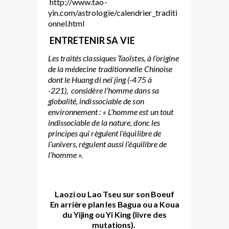
http://www.tao-
yin.com/astrologie/calendrier_traditi
onnel.html
ENTRETENIR SA VIE
Les traités classiques Taoïstes, à l’origine
de la médecine traditionnelle Chinoise
dont le Huang di neï jing (-475 à
-221), con
si
dère l’h
omme dans sa
globalité, indissociable de son
environnement : « L’homme est un tout
indissociable de la nature, donc les
principes qui règulent l’équilibre de
l’univers, régulent aussi l’équilibre de
l’homme ».
Laozi ou Lao Tseu sur son Boeuf
En arrière plan les Bagua ou a Koua
du Yijing ou Yi King (livre des
mutations).