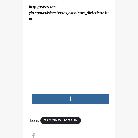
http://www.tao-
yin.com/cuisine/textes_classiques_dietetique.ht
m
Tags:
TAO YIN WING TSUN