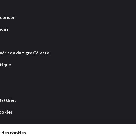
guérison
ions
uérison du tigre Céleste
atique
Matthieu
ookies
e des cookies