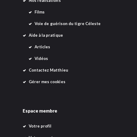
Nos réalisations
e
Films
s
Voie de guérison du tigre Céleste
É
Aide à la pratique
v
è
Articles
n
Vidéos
e
Contactez Matthieu
m
Gérer mes cookies
e
n
t
Espace membre
s
Votre profil